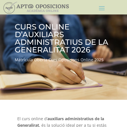
CURS ONLINE
D’AUXILIARS
ADMINISTRATIUS DE LA
GENERALITAT 2026
Matrícula Oberta Curs Oposicions Online 2025
El curs online d’
auxiliars administratius de la
Generalirat
, és la solució ideal per a tu si estàs