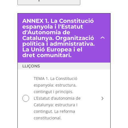
ANNEX 1. La Constitució
espanyola i l'Estatut
d'Autonomia de
Catalunya. Organització
ANNEX
política i administrativa.
1.
La Unió Europea i el
La
dret comunitari.
Constitució
espanyola
i
LLIÇONS
l'Estatut
d'Autonomia
TEMA 1. La Constitució
de
espanyola: estructura,
Catalunya.
Organització
contingut i principis.
política
L’Estatut d’autonomia de
i
Catalunya: estructura I
administrativa.
contingut. La reforma
La
Unió
constitucional.
Europea
i