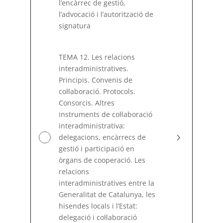
l’encàrrec de gestió,
l’advocació i l’autorització de
signatura
TEMA 12. Les relacions
interadministratives.
Principis. Convenis de
coŀlaboració. Protocols.
Consorcis. Altres
instruments de coŀlaboració
interadministrativa:
delegacions, encàrrecs de
gestió i participació en
òrgans de cooperació. Les
relacions
interadministratives entre la
Generalitat de Catalunya, les
hisendes locals i l’Estat:
delegació i coŀlaboració