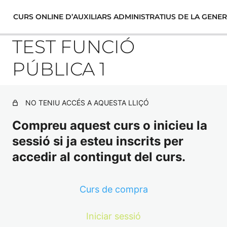
CURS ONLINE D’AUXILIARS ADMINISTRATIUS DE LA GENER
TEST FUNCIÓ
PÚBLICA 1
BLOC 1. DRET CONSTITUCIONAL I
ESTATUTARI
NO TENIU ACCÉS A AQUESTA LLIÇÓ
7 lliçons, 7 qüestionaris
Compreu aquest curs o inicieu la
TEMA 1. MARC CONSTITUCIONAL AAG
BLOC 2. BON GOVERN-
sessió si ja esteu inscrits per
TRANSPARÈNCIA-PROTECCIÓ DE
TEST CONSTITUCIÓ ESPANYOLA
DADES
accedir al contingut del curs.
EXAMEN TEMA 1
4 lliçons, 4 qüestionaris
TEMA 3. BON GOVERN I TRANSPARÈNCIA:
BLOC 3. PROCEDIMENT
TEMA 1B. L'ESTATUT D'AUTONOMIA DE CATALUNYA
Curs de compra
AAG
ADMINISTRATIU
TEMA 4. EL DRET A LA PROTECCIÓ DE DADES DE
CARÀCTER PERSONAL AG
Iniciar sessió
TEST ESTATUT AUTONOMIA
9 lliçons, 6 qüestionaris