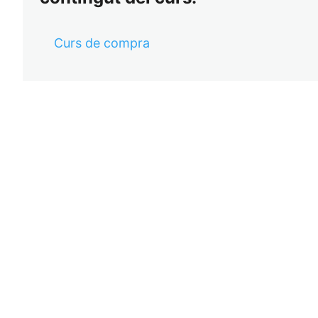
Curs de compra
Ant
Se
eri
gü
or
ent