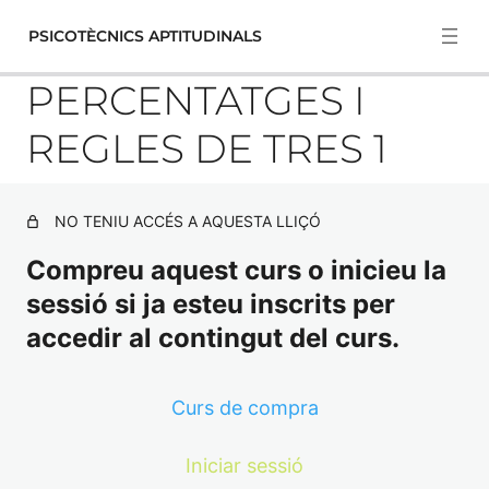
PSICOTÈCNICS APTITUDINALS
PERCENTATGES I
REGLES DE TRES 1
PSICOTÈCNICS DE RAONAMENT
5 lliçons
NO TENIU ACCÉS A AQUESTA LLIÇÓ
Sèries de Figures 1.
PSICOTÈCNICS DE CÀLCUL
Compreu aquest curs o inicieu la
(NUMÈRICS)
CUBS.
sessió si ja esteu inscrits per
MATRIUS.
accedir al contingut del curs.
REGLA DEL 9
RESOLUCIÓ DE MATRIUS
PERCENTATGES I REGLES DE TRES 1
Curs de compra
FIGURA INTRUSA
PERCENTATGES.
Iniciar sessió
MATRIUS DE NÚMEROS