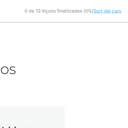
0 de 13 lliçons finalitzades (0%)
Surt del curs
sos