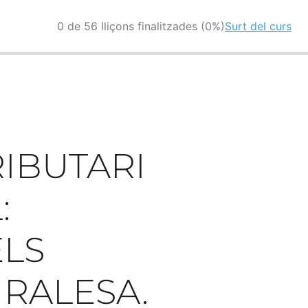
0 de 56 lliçons finalitzades (0%)
Surt del curs
RIBUTARI
:
ELS
URALESA.