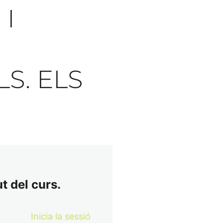
 I
S. ELS
t del curs.
Inicia la sessió