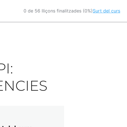
0 de 56 lliçons finalitzades (0%)
Surt del curs
I:
ÈNCIES