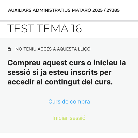
AUXILIARS ADMINISTRATIUS MATARÓ 2025 / 27385
TEST TEMA 16
1-La Constitució Espanyola de 1978. Principis generals.
NO TENIU ACCÉS A AQUESTA LLIÇÓ
Drets i deures fonamentals dels espanyols. Garanties
constitucionals
Compreu aquest curs o inicieu la
sessió si ja esteu inscrits per
TEST CONSTITUCIÓ ESPANYOLA
accedir al contingut del curs.
2- El Govern i l’Administració de l’Estat: Títol IV de la
Constitució Espanyola.
Curs de compra
TEST LA CORONA
3.- Organització territorial de l’Estat:
Iniciar sessió
4- Submissió de l’Administració a la llei i al dret: Fonts del
dret públic: la Llei: classes de llei. El reglament: