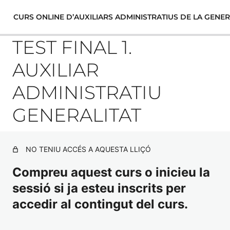
CURS ONLINE D’AUXILIARS ADMINISTRATIUS DE LA GENER
TEST FINAL 1.
AUXILIAR
BLOC 1. DRET CONSTITUCIONAL I
ADMINISTRATIU
ESTATUTARI
GENERALITAT
7 lliçons, 7 qüestionaris
TEMA 1. MARC CONSTITUCIONAL AAG
BLOC 2. BON GOVERN-
TRANSPARÈNCIA-PROTECCIÓ DE
TEST CONSTITUCIÓ ESPANYOLA
NO TENIU ACCÉS A AQUESTA LLIÇÓ
DADES
EXAMEN TEMA 1
Compreu aquest curs o inicieu la
4 lliçons, 4 qüestionaris
sessió si ja esteu inscrits per
TEMA 3. BON GOVERN I TRANSPARÈNCIA:
BLOC 3. PROCEDIMENT
TEMA 1B. L'ESTATUT D'AUTONOMIA DE CATALUNYA
AAG
ADMINISTRATIU
accedir al contingut del curs.
TEMA 4. EL DRET A LA PROTECCIÓ DE DADES DE
CARÀCTER PERSONAL AG
TEST ESTATUT AUTONOMIA
9 lliçons, 6 qüestionaris