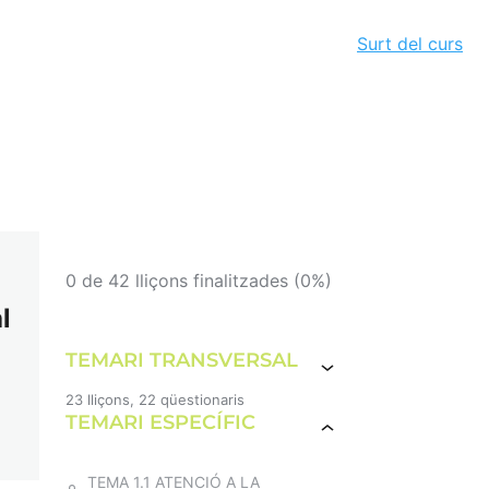
Surt del curs
0 de 42 lliçons finalitzades (0%)
l
TEMARI TRANSVERSAL
23 lliçons, 22 qüestionaris
TEMARI ESPECÍFIC
TEMA 1. LA LLEI D'ORDENACIÓ
SANITÀRIA DE CATALUNYA. EL
SISTEMA SANITARI INTEGRAL
D'UTILITZACIÓ PÚBLICA DE
TEMA 1.1 ATENCIÓ A LA