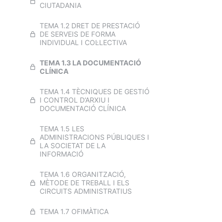
CATALUNYA (SISCAT)
CIUTADANIA
EXAMEN TEMA 1 TRANSVERSAL
TEMA 1.2 DRET DE PRESTACIÓ
ICS 2025
DE SERVEIS DE FORMA
INDIVIDUAL I COL·LECTIVA
TEMA 2. L'EMPRESA PÚBLICA
INSTITUT CATALÀ DE LA SALUT
TEMA 1.3 LA DOCUMENTACIÓ
CLÍNICA
EXAMEN TEMA 2 TEMARI
TRANSVERSAL ICS 2025
TEMA 1.4 TÈCNIQUES DE GESTIÓ
I CONTROL D’ARXIU I
DOCUMENTACIÓ CLÍNICA
TEMA 3. DRETS I DEURES DE LA
CIUTADANIA EN RELACIÓ AMB
LA SALUT I L'ATENCIÓ
TEMA 1.5 LES
SANITÀRIA
ADMINISTRACIONS PÚBLIQUES I
LA SOCIETAT DE LA
INFORMACIÓ
EXAMEN TEMA 3 TEMARI
TRANSVERSAL ICS 2025
TEMA 1.6 ORGANITZACIÓ,
MÈTODE DE TREBALL I ELS
TEMA 4. L'ESTATUT MARC DEL
CIRCUITS ADMINISTRATIUS
PERSONAL ESTATUTARI DELS
SERVEIS DE SALUT
TEMA 1.7 OFIMÀTICA
EXAMEN TEMA 4 TEMARI