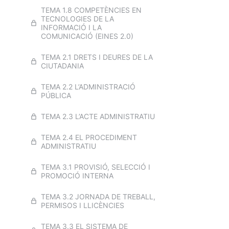
TRANSVERSAL ICS 2025
TEMA 1.8 COMPETÈNCIES EN
TECNOLOGIES DE LA
INFORMACIÓ I LA
TEMA 5. L'ESTATUT BÀSIC DE
COMUNICACIÓ (EINES 2.0)
L'EMPLEAT PÚBLIC
TEMA 2.1 DRETS I DEURES DE LA
EXAMEN TEMA 5 TEMARI
CIUTADANIA
TRANSVERSAL ICS 2025
TEMA 2.2 L’ADMINISTRACIÓ
TEMA 6. SISTEMES
PÚBLICA
D'INCENTIVACIÓ I PROMOCIÓ
PROFESSIONALS
TEMA 2.3 L’ACTE ADMINISTRATIU
EXAMEN TEMA 6 TEMARI
TRANSVERSAL ICS 2025
TEMA 2.4 EL PROCEDIMENT
ADMINISTRATIU
TEMA 7. LLEI DE PREVENCIÓ DE
RISCOS LABORALS
TEMA 3.1 PROVISIÓ, SELECCIÓ I
PROMOCIÓ INTERNA
EXAMEN TEMA 7 TEMARI
TRANSVERSAL ICS 2025
TEMA 3.2 JORNADA DE TREBALL,
PERMISOS I LLICÈNCIES
TEMA 8. LLEI 17/2015, DEL 21 DE
JULIOL, D'IGUALTAT EFECTIVA
TEMA 3.3 EL SISTEMA DE