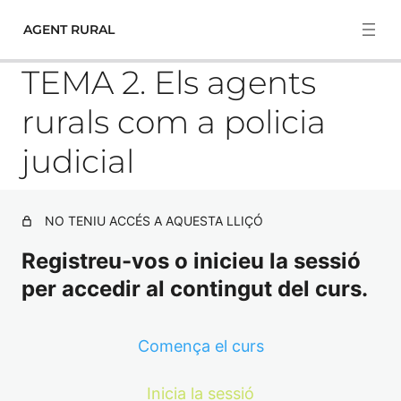
AGENT RURAL
TEMA 2. Els agents
rurals com a policia
TEMARÍ COMÚ
judicial
4 lliçons, 2 qüestionaris
TEMA 2. Organització de l’Administració
TEMARI ESPECÍFIC
NO TENIU ACCÉS A AQUESTA LLIÇÓ
TEMA 1. La Constitució espanyola
TEMA 1. El Departament d'Interior
Registreu-vos o inicieu la sessió
TEMA 3. El procediment administratiu
per accedir al contingut del curs.
TEMA 2. Els agents rurals com a policia judicial
TEMA 4. El personal al servei de les administracions
públiques.
TEMA 3. L’activitat cinegètica a Catalunya
Comença el curs
TEMA 4. El Reglament d’armes
Inicia la sessió
TEMA 5. L’activitat piscícola a Catalunya