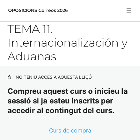
OPOSICIONS Correos 2026
TEMA 11.
Internacionalización y
TEMA 1. Marco normativo postal y naturaleza jurídica.
Aduanas
TEMA 2. Experiencia de personas en Correos
TEMA 3. Productos y servicios: Comunicación.
NO TENIU ACCÉS A AQUESTA LLIÇÓ
Paquetería de Correos y de Correos Express. Servicios
e-commerce y Citypaq
Compreu aquest curs o inicieu la
TEST TEMA 3 (50 PREGUNTAS)
sessió si ja esteu inscrits per
accedir al contingut del curs.
TEMA 4. Productos y servicios: En oficinas. Servicios
Financieros. Soluciones Digitales. Filatelia
TEMA 5. Nuevas líneas de negocio: Correos Logística.
Curs de compra
Correos Fría. Otros negocios