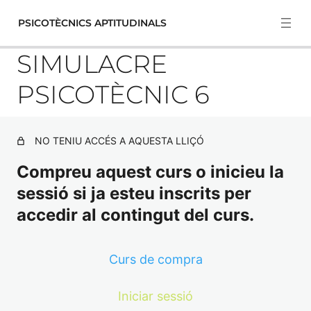
PSICOTÈCNICS APTITUDINALS
SIMULACRE
PSICOTÈCNIC 6
PSICOTÈCNICS DE RAONAMENT
5 lliçons
NO TENIU ACCÉS A AQUESTA LLIÇÓ
Sèries de Figures 1.
PSICOTÈCNICS DE CÀLCUL
Compreu aquest curs o inicieu la
(NUMÈRICS)
CUBS.
sessió si ja esteu inscrits per
6 lliçons
MATRIUS.
accedir al contingut del curs.
REGLA DEL 9
PSICOTÈCNICS VERBALS
RESOLUCIÓ DE MATRIUS
PERCENTATGES I REGLES DE TRES 1
3 lliçons
ANALOGIA VERBAL 1
SIMULACRES
Curs de compra
FIGURA INTRUSA
PERCENTATGES.
ÒMNIBUS VERBAL 1
Iniciar sessió
SIMULACRE PSICOTÈCNIC 1
MATRIUS DE NÚMEROS