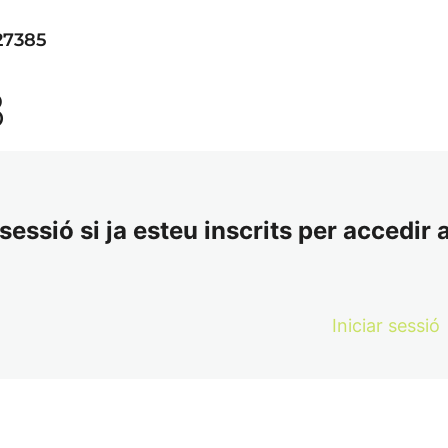
27385
8
essió si ja esteu inscrits per accedir a
Iniciar sessió