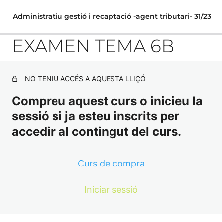
Administratiu gestió i recaptació -agent tributari- 31/23
EXAMEN TEMA 6B
NO TENIU ACCÉS A AQUESTA LLIÇÓ
TEMARI GENERAL
Compreu aquest curs o inicieu la
1. La Constitució espanyola de 1978. Estructura i
sessió si ja esteu inscrits per
principis generals. El Tribunal Constitucional. La reforma
constitucional.
accedir al contingut del curs.
EXAMEN TEMA 1
Curs de compra
2. L'Estatut d'Autonomia de Catalunya. La generalitat de
Catalunya i els seus òrgans de govern.
Iniciar sessió
EXAMEN TEMA 2
3. El poder legislatiu, el poder executiu i
Previsualització