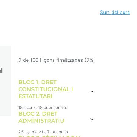
Surt del curs
0 de 103 lliçons finalitzades (0%)
l
BLOC 1. DRET
CONSTITUCIONAL I
ESTATUTARI
18 lliçons, 18 qüestionaris
BLOC 2. DRET
1-LA CONSTITUCIÓ ESPANYOLA
DE 1978 AA
ADMINISTRATIU
TEST CONSTITUCIÓ ESPANYOLA
26 lliçons, 21 qüestionaris