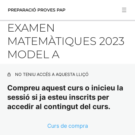
PREPARACIÓ PROVES PAP
EXAMEN
MATEMÀTIQUES 2023
MATEMÀTIQUES
MODEL A
5 lliçons
MATERIALS DIVERSOS MATEMÀTIQUES
EXÀMENS ANYS ANTERIORS
NO TENIU ACCÉS A AQUESTA LLIÇÓ
MATEMÀTIQUES
REPASSEM LES DIVISIONS
Compreu aquest curs o inicieu la
COM FER REGLES DE TRES
EXAMEN MATEMÀTIQUES 2017 MODEL A
sessió si ja esteu inscrits per
COM CALCULAR PERCENTATGES %
accedir al contingut del curs.
EXAMEN MATEMÀTIQUES 2017 MODEL B
PROBLEMES AMB FRACCIONS
EXAMEN MATEMÀTIQUES 2018 MODEL A
Curs de compra
EXAMEN MATEMÀTIQUES 2018 MODEL B