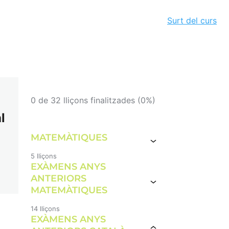
Surt del curs
0 de 32 lliçons finalitzades (0%)
l
MATEMÀTIQUES
5 lliçons
EXÀMENS ANYS
MATERIALS DIVERSOS
MATEMÀTIQUES
ANTERIORS
MATEMÀTIQUES
REPASSEM LES DIVISIONS
14 lliçons
COM FER REGLES DE TRES
EXÀMENS ANYS
EXAMEN MATEMÀTIQUES 2017
MODEL A