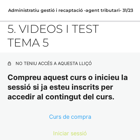
Administratiu gestió i recaptació -agent tributari- 31/23
5. VIDEOS I TEST
TEMA 5
TEMARI GENERAL
NO TENIU ACCÉS A AQUESTA LLIÇÓ
1. La Constitució espanyola de 1978. Estructura i
principis generals. El Tribunal Constitucional. La reforma
Compreu aquest curs o inicieu la
constitucional.
sessió si ja esteu inscrits per
EXAMEN TEMA 1
accedir al contingut del curs.
2. L'Estatut d'Autonomia de Catalunya. La generalitat de
Catalunya i els seus òrgans de govern.
Curs de compra
EXAMEN TEMA 2
Iniciar sessió
3. El poder legislatiu, el poder executiu i
Previsualització