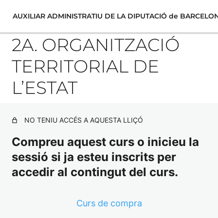
AUXILIAR ADMINISTRATIU DE LA DIPUTACIÓ de BARCELO
2A. ORGANITZACIÓ
TERRITORIAL DE
TEMARI COMÚ C2
L’ESTAT
1. LA CONSTITUCIÓ ESPANYOLA DE 1978
NO TENIU ACCÉS A AQUESTA LLIÇÓ
EXAMEN TEMA 1
Compreu aquest curs o inicieu la
2A. ORGANITZACIÓ TERRITORIAL DE L’ESTAT
sessió si ja esteu inscrits per
2B. L'ESTATUT D'AUTONOMIA DE CATALUNYA. LES
accedir al contingut del curs.
INSTITUCIONS DE LA GENERALITAT
EXAMEN TEMA 2
Curs de compra
3A. EL MUNICIPI.