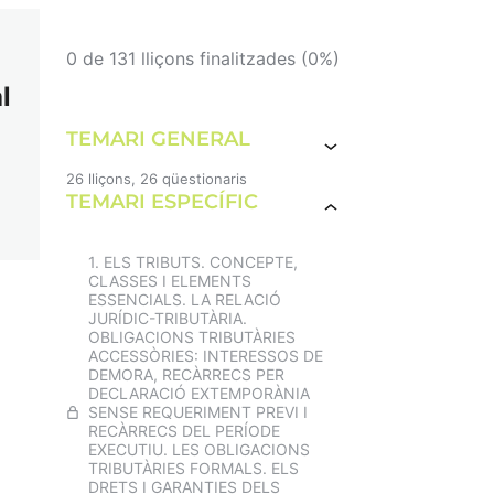
0 de 131 lliçons finalitzades (0%)
l
TEMARI GENERAL
26 lliçons, 26 qüestionaris
TEMARI ESPECÍFIC
1. La Constitució espanyola de
1978. Estructura i principis
generals. El Tribunal
Constitucional. La reforma
1. ELS TRIBUTS. CONCEPTE,
constitucional.
CLASSES I ELEMENTS
ESSENCIALS. LA RELACIÓ
JURÍDIC-TRIBUTÀRIA.
EXAMEN TEMA 1
OBLIGACIONS TRIBUTÀRIES
ACCESSÒRIES: INTERESSOS DE
2. L'Estatut d'Autonomia de
DEMORA, RECÀRRECS PER
Catalunya. La generalitat de
DECLARACIÓ EXTEMPORÀNIA
Catalunya i els seus òrgans de
SENSE REQUERIMENT PREVI I
govern.
RECÀRRECS DEL PERÍODE
EXECUTIU. LES OBLIGACIONS
EXAMEN TEMA 2
TRIBUTÀRIES FORMALS. ELS
DRETS I GARANTIES DELS