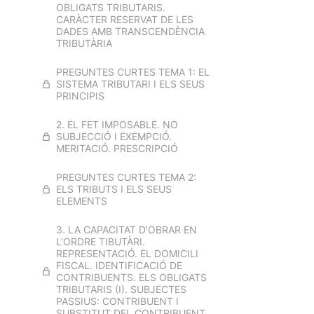
OBLIGATS TRIBUTARIS.
3. El poder
CARÀCTER RESERVAT DE LES
legislatiu, el
DADES AMB TRANSCENDÈNCIA
poder executiu i
TRIBUTÀRIA
el poder judicial.
PREGUNTES CURTES TEMA 1: EL
EXAMEN TEMA 3
SISTEMA TRIBUTARI I ELS SEUS
PRINCIPIS
4. L'organització territorial de
l'Estat. Les comunitats autònomes
2. EL FET IMPOSABLE. NO
i els seus estatuts
SUBJECCIÓ I EXEMPCIÓ.
MERITACIÓ. PRESCRIPCIÓ
EXAMEN TEMA 4
PREGUNTES CURTES TEMA 2:
5. La funció pública local. Classes
ELS TRIBUTS I ELS SEUS
de personal al servei de
ELEMENTS
l'Administració local: funcionaris,
personal eventual i personal
3. LA CAPACITAT D'OBRAR EN
laboral. El personal directiu
L'ORDRE TIBUTÀRI.
professional. L'ingrés a la funció
REPRESENTACIÓ. EL DOMICILI
pública. Adquisició de la condició
FISCAL. IDENTIFICACIÓ DE
de funcionari. Drets i deures del
CONTRIBUENTS. ELS OBLIGATS
personal funcionari local. SIstema
TRIBUTARIS (I). SUBJECTES
retriutiu. Les situacions
PASSIUS: CONTRIBUENT I
administratives
SUBSTITUT DEL CONTRIBUENT