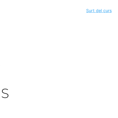
Surt del curs
.
NS