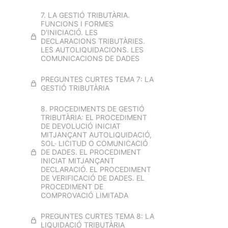
competències. El municipi:
organització municipal i
7. LA GESTIÓ TRIBUTÀRIA.
competències. Organització i
FUNCIONS I FORMES
funcionament de la Diputació de
D'INICIACIÓ. LES
Barcelona. Actuacions i suport per
DECLARACIONS TRIBUTÀRIES.
a la promoció i la incorporació de
LES AUTOLIQUIDACIONS. LES
la perspectiva de gènere en les
COMUNICACIONS DE DADES
polítiques locals des de la
Diputació de Barcelona.
PREGUNTES CURTES TEMA 7: LA
GESTIÓ TRIBUTÀRIA
8. VIDEOS I TEST DEL MUNICIPI:
ORGANITZACIÓ I
8. PROCEDIMENTS DE GESTIÓ
COMPETÈNCIES
TRIBUTÀRIA: EL PROCEDIMENT
DE DEVOLUCIÓ INICIAT
EXAMEN TEMA 8A
MITJANÇANT AUTOLIQUIDACIÓ,
SOL· LICITUD O COMUNICACIÓ
EXAMEN TEMA 8B
DE DADES. EL PROCEDIMENT
INICIAT MITJANÇANT
DECLARACIÓ. EL PROCEDIMENT
DE VERIFICACIÓ DE DADES. EL
PROCEDIMENT DE
COMPROVACIÓ LIMITADA
PREGUNTES CURTES TEMA 8: LA
LIQUIDACIÓ TRIBUTÀRIA