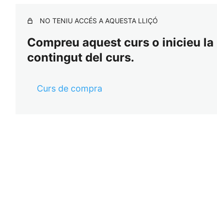
NO TENIU ACCÉS A AQUESTA LLIÇÓ
Compreu aquest curs o inicieu la s
contingut del curs.
Curs de compra
Ant
Se
eri
gü
or
ent