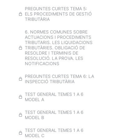
6. VIDEOS I TEST ELS TERMINIS
PREGUNTES CURTES TEMA 5:
ADMINISTRATIUS I LA
ELS PROCEDIMENTS DE GESTIÓ
NOTIFICACIÓ
TRIBUTÀRIA
EXAMEN TEMA 6A
6. NORMES COMUNES SOBRE
ACTUACIONS I PROCEDIMENTS
EXAMEN TEMA 6B
TRIBUTARIS. LES LIQUIDACIONS
TRIBUTÀRIES. OBLIGACIÓ DE
EXAMEN TEMA 6C
RESOLDRE I TERMINIS DE
RESOLUCIÓ. LA PROVA. LES
NOTIFICACIONS
EXAMEN TEMA 6D
PREGUNTES CURTES TEMA 6: LA
7. Les hisendes locals i els seus
INSPECCIÓ TRIBUTÀRIA
pressupostos. Classificació dels
ingressos. Els pressupostos de les
entitats locals: concepte, principis
TEST GENERAL TEMES 1 A 6
i estructura. Elaboració i
MODEL A
aprovació del pressupost.
TEST GENERAL TEMES 1 A 6
7. VIDEO I TEST PRESSUPOSTOS
MODEL B
8. La província en el règim local:
TEST GENERAL TEMES 1 A 6
organització provincial i
MODEL C