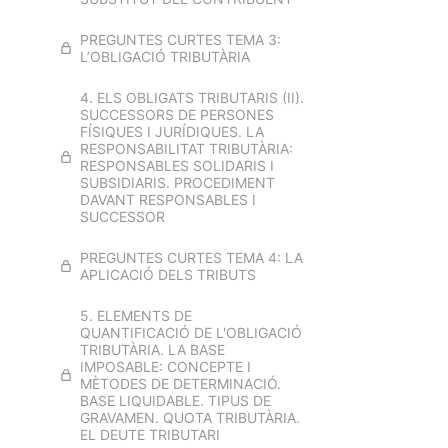
5. VIDEOS I TEST TEMA 5
PREGUNTES CURTES TEMA 3:
L’OBLIGACIÓ TRIBUTÀRIA
EXAMEN TEMA 5A
4. ELS OBLIGATS TRIBUTARIS (II).
EXAMEN TEMA 5B
SUCCESSORS DE PERSONES
FÍSIQUES I JURÍDIQUES. LA
RESPONSABILITAT TRIBUTÀRIA:
6. Els actes administratius.
RESPONSABLES SOLIDARIS I
Elemens. Motivacio i forma.
SUBSIDIARIS. PROCEDIMENT
Eficàcia de l'acte administratiu:
DAVANT RESPONSABLES I
notificació i publicació. Invalidesa
SUCCESSOR
dels actes: nul·litat i anul·labilitat. El
procediment administratiu.
Còmput de terminis. Fases del
PREGUNTES CURTES TEMA 4: LA
procediment. Revisió dels actes
APLICACIÓ DELS TRIBUTS
administratius. Recursos
administratius.
5. ELEMENTS DE
QUANTIFICACIÓ DE L'OBLIGACIÓ
6. VIDEOS I TEST REVISIÓ DELS
TRIBUTÀRIA. LA BASE
ACTES ADMINISTRATIUS
IMPOSABLE: CONCEPTE I
MÈTODES DE DETERMINACIÓ.
BASE LIQUIDABLE. TIPUS DE
6. VIDEO I TEST DEL
GRAVAMEN. QUOTA TRIBUTÀRIA.
PROCEDIMENT ADMINISTRATIU
EL DEUTE TRIBUTARI