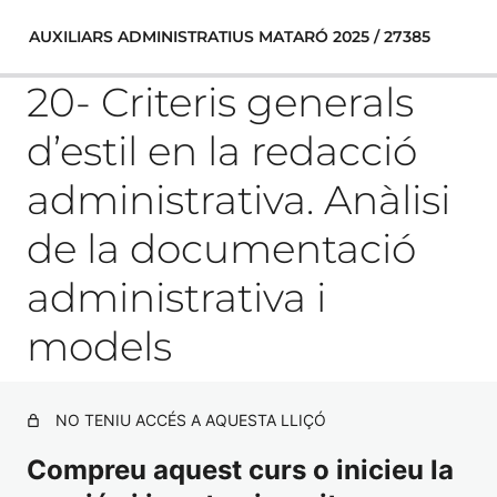
AUXILIARS ADMINISTRATIUS MATARÓ 2025 / 27385
20- Criteris generals
d’estil en la redacció
1-La Constitució Espanyola de 1978. Principis generals.
administrativa. Anàlisi
Drets i deures fonamentals dels espanyols. Garanties
constitucionals
de la documentació
TEST CONSTITUCIÓ ESPANYOLA
administrativa i
2- El Govern i l’Administració de l’Estat: Títol IV de la
Constitució Espanyola.
models
TEST LA CORONA
3.- Organització territorial de l’Estat:
NO TENIU ACCÉS A AQUESTA LLIÇÓ
4- Submissió de l’Administració a la llei i al dret: Fonts del
Compreu aquest curs o inicieu la
dret públic: la Llei: classes de llei. El reglament: