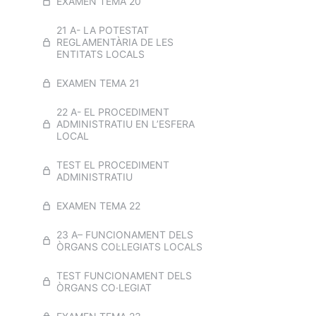
EXAMEN TEMA 20
CONSTITUCIONAL I ESTATUT A
13 A- RECEPCIÓ I REGISTRE DE
DOCUMENTS
21 A- LA POTESTAT
REGLAMENTÀRIA DE LES
14 A-LA RESPONSABILITAT
ENTITATS LOCALS
PATRIMONIAL DE
L’ADMINISTRACIÓ. PRINCIPIS.
EXAMEN TEMA 21
PROCEDIMENT
22 A- EL PROCEDIMENT
15 A- LA POTESTAT
ADMINISTRATIU EN L’ESFERA
SANCIONADORA DE LES
LOCAL
ADMINISTRACIONS PÚBLIQUES:
PRINCIPIS. PROCEDIMENT
TEST EL PROCEDIMENT
SANCIONADOR.MESURES
ADMINISTRATIU
SANCIONADORES
EXAMEN TEMA 22
TEST BLOC 2. DRET
ADMINISTRATIU A
23 A– FUNCIONAMENT DELS
ÒRGANS COL·LEGIATS LOCALS
EXAMEN BLOC DRET
ADMINISTRATIU
TEST FUNCIONAMENT DELS
ÒRGANS CO·LEGIAT
A-SUPÒSIT PRÀCTIC 1. TERMINIS