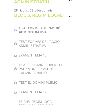
ADMINISTRATIU
TEST CONSTITUCIÓ ESPANYOLA
28 lliçons, 23 qüestionaris
BLOC 3. RÈGIM LOCAL
7 A- PRINCIPIS D’ACTUACIÓ EN
L’ADMINISTRACIÓ PÚBLICA. ELS
EXAMEN TEMA 1
ÒRGANS ADMINISTRATIUS
16 A- FORMES DE L’ACCIÓ
2 A- LA CORONA
ADMINISTRATIVA
EXAMEN TEMA 7
TEST LA CORONA
TEST FORMES DE L'ACCIÓ
TEST RECULL TEMES 6 i 7
ADMINISTRATIVA
EXAMEN TEMA 2
8. L’ADMINISTRAT
EXAMEN TEMA 16
3 A – ORGANITZACIÓ
TEST L'ADMINISTRAT I
TERRITORIAL DE L’ESTAT
17 A- EL DOMINI PÚBLIC. EL
L'INTERESSAT
PATRIMONI PRIVAT DE
TEST ORGANITZACIÓ
L'ADMINISTRACIÓ
EXAMEN TEMA 8
TERRITORIAL DE L'ESTAT
TEST EL DOMINI PÚBLIC
9 A- L’ACTE ADMINISTRATIU
EXAMEN TEMA 3
EXAMEN TEMA 17
TEST L’ACTE ADMINISTRATIU
4 A- L'ESTATUT D'AUTONOMIA
DE CATALUNYA. LES
18 A-EL RÈGIM LOCAL
INSTITUCIONS DE LA
EXAMEN TEMA 9