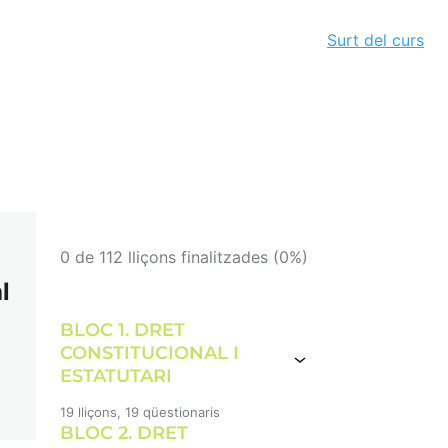
Surt del curs
0 de 112 lliçons finalitzades (0%)
l
BLOC 1. DRET
CONSTITUCIONAL I
ESTATUTARI
19 lliçons, 19 qüestionaris
BLOC 2. DRET
1 A-LA CONSTITUCIÓ
ESPANYOLA DE 1978