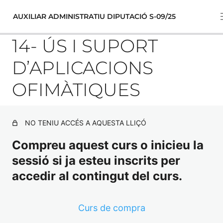
AUXILIAR ADMINISTRATIU DIPUTACIÓ S-09/25
14- ÚS I SUPORT
D’APLICACIONS
1- ELS ACTES ADMINISTRATIUS
OFIMÀTIQUES
2A- EL PROCEDIMENT ADMINISTRATIU
EXAMEN TEMA 2A
NO TENIU ACCÉS A AQUESTA LLIÇÓ
2B- LA REVISIÓ DELS ACTES ADMINISTRATIUS
Compreu aquest curs o inicieu la
sessió si ja esteu inscrits per
EXAMEN TEMA 2B
accedir al contingut del curs.
3- LES ADMINISTRACIONS PÚBLIQUES I LA SOCIETAT
DE LA INFORMACIÓ.
Curs de compra
4-LA PROTECCIÓ DE DADES DE CARÀCTER PERSONAL:
EL RÈGIM JURÍDIC DE LA PROTECCIÓ DE DADES DE